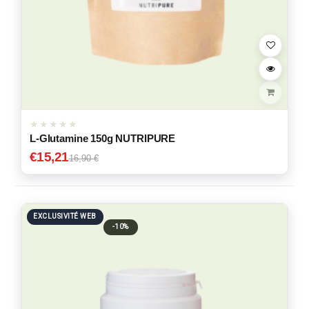
L-Glutamine 150g NUTRIPURE
€
15,21
16,90 €
EXCLUSIVITÉ WEB
-10%