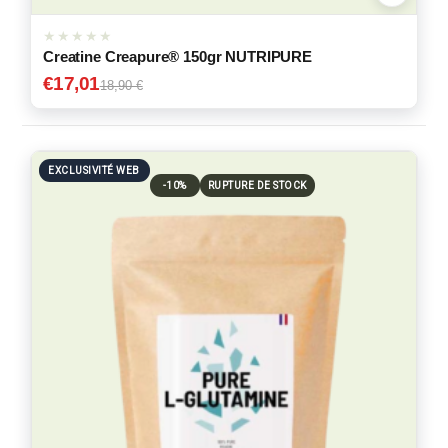
Creatine Creapure® 150gr NUTRIPURE
€
17,01
18,90 €
EXCLUSIVITÉ WEB
-10%
RUPTURE DE STOCK