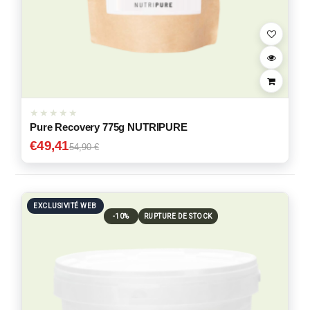
Pure Recovery 775g NUTRIPURE
€
49,41
54,90 €
EXCLUSIVITÉ WEB
-10%
RUPTURE DE STOCK