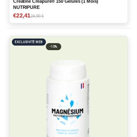
Creatine Creapure® 150 Gélules (1 Mois)
NUTRIPURE
€
22,41
24,90 €
EXCLUSIVITÉ WEB
-10%