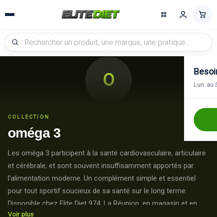
Recherche
Besoin
O
Lun. au 
COLLECTION
oméga 3
Les oméga 3 participent à la santé cardiovasculaire, articulaire
et cérébrale, et sont souvent insuffisamment apportés par
l'alimentation moderne. Un complément simple et essentiel
pour tout sportif soucieux de sa santé sur le long terme.
Disponible chez Elite Diet 974, La Réunion, en magasin et en
Voir plus
livraison.