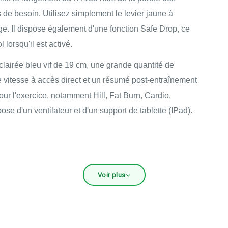
 de besoin. Utilisez simplement le levier jaune à
age. Il dispose également d'une fonction Safe Drop, ce
 lorsqu'il est activé.
airée bleu vif de 19 cm, une grande quantité de
e vitesse à accès direct et un résumé post-entraînement
ur l'exercice, notamment Hill, Fat Burn, Cardio,
ose d'un ventilateur et d'un support de tablette (IPad).
che 9 données à la fois pour vous tenir informé et
Voir plus
apidement une vitesse ou une pente spécifique en
ermet un rangement pratique et une mobilité une fois