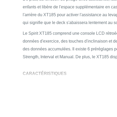
enfants et libère de l'espace supplémentaire en cas
l'arrière du XT185 pour activer l'assistance au lev
qui signifie que le deck s'abaissera lentement au sol
Le Spirit XT185 comprend une console LCD rétroécl
données d'exercice, des touches d'inclinaison et d
des données accumulées. Il existe 6 préréglages po
Strength, Interval et Manual. De plus, le XT185 disp
CARACTÉRISTIQUES
Un écran LCD rétroéclairé bleu de 19 cm qui affi
motivé
Le Spirit XT185 a la capacité de sélectionner r
quelques frappes.
La conception intégré avec roues de transport p
pliée