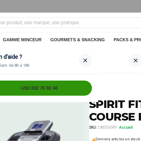
GAMME MINCEUR
GOURMETS & SNACKING
PACKS & P
85
 d’aide ?
Recherche
Sam. de 8h a 18h
able XT185
+262 692 76 92 46
SPIRIT F
COURSE 
SKU:
·
CATEGORY:
Accueil
Derniers articles en stock