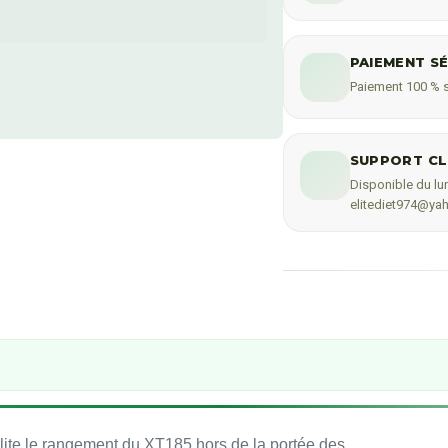
PAIEMENT S
Paiement 100 % s
SUPPORT CL
Disponible du lun
elitediet974@yah
ilite le rangement du XT185 hors de la portée des