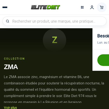
Recherche
Besoin
Z
Lun. au 
COLLECTION
ZMA
Le ZMA associe zinc, magnésium et vitamine B6, une
combinaison étudiée pour soutenir la récupération nocturne, la
qualité du sommeil et l'équilibre hormonal des sportifs. Un
complément simple à prendre le soir. Elite Diet 974 vous le
propose en magasin à La Réunion et en livraison.
Voir plus