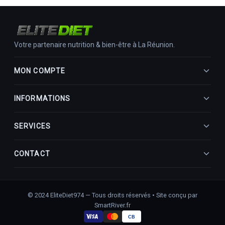
Votre partenaire nutrition & bien-être à La Réunion.
MON COMPTE
Mon Profil
INFORMATIONS
Mes commandes
Mes adresses
CGV
SERVICES
Mentions légales
Contact
Livraison
CONTACT
Retours
FAQ
contact@elitediet974.re
La Réunion
© 2024 EliteDiet974 — Tous droits réservés • Site conçu par
SmartRiver.fr
CB